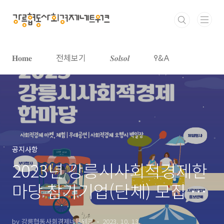
본문 바로가기
𝐇𝐨𝐦𝐞
전체보기
𝑺𝒐𝒍𝒔𝒐𝒍
𐌒&𐌀
공지사항
2023년 강릉시사회적경제한
마당 참가기업(단체) 모집 결
과 공고
by 강릉협동사회경제네트워크
2023. 10. 13.