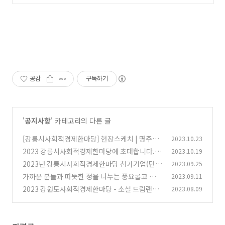
공감
구독하기
'
공지사항
' 카테고리의 다른 글
[강릉시사회적경제한마당] 현장스케치 | 명주프
2023.10.23
리마켓과 함께하는 2023 강릉시사회적경제한마
2023 강릉시사회적경제한마당에 초대합니다.
2023.10.19
당 (10/21 토요일)
(0)
2023년 강릉시사회적경제한마당 참가기업(단
2023.09.25
(0)
체) 모집 공고
가까운 분들과 따뜻한 정을 나누는 풍요롭고 넉넉
2023.09.11
(0)
한 한가위 보내세요.
2023 강원도사회적경제한마당 - 소셜 드림랜드
2023.08.09
(0)
내 '사회적경제 플리마켓' 참여기업 모집
(0)