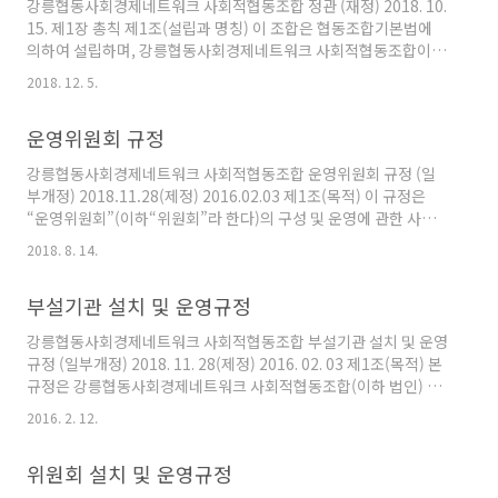
강릉협동사회경제네트워크 사회적협동조합 정관 (재정) 2018. 10.
원칙) ① 직원의 채용은 공개채용을 원칙으로 한다. 단, 공개채용에
15. 제1장 총칙 제1조(설립과 명칭) 이 조합은 협동조합기본법에
적합한 지원자가 없을 경우 공개채용이 아닌 방식을 선택할 수 있
의하여 설립하며, 강릉협동사회경제네트워크 사회적협동조합이라
다. ② 공개채용이 아닌 방식으로 채용하는 경우 후보..
한다. 제2조(목적) 강릉협동사회경제네트워크 사회적협동조합(이
2018. 12. 5.
하 ‘조합’이라 한다)은 자주적·자립적·자치적인 조합 활동을 통하
여 상호간 협동과 연대를 바탕으로 협동경제 생태계를 구축하고, 지
운영위원회 규정
역경제 선순환 구조를 확립함으로써 지속가능한 지역공동체경제
형성 및 활성화를 목적으로 한다. 제3조(조합의 책무) ① 조합은 조
강릉협동사회경제네트워크 사회적협동조합 운영위원회 규정 (일
합원 등의 권익 증진을 위하여 교육․훈련 및 정보 제공 등의 활동을
부개정) 2018.11.28(제정) 2016.02.03 제1조(목적) 이 규정은
적극적으로 수행한다. ② 조합은 다른 협동조합, 다른 법률에 따른
“운영위원회”(이하“위원회”라 한다)의 구성 및 운영에 관한 사항
협동조합, 외국의 협동조합 및 관련 국제기구 등과의 상호 협력, ..
을 정함을 목적으로 한다. 제2조(구성) ① 위원회 구성은 상임이사
2018. 8. 14.
와 각 전문위원회 위원장과 노동자 대표를 위원으로 하며 상임이사
가 위원장을 한다. 위원장 유고시에는 위원 중 연장자 순으로 그 직
부설기관 설치 및 운영규정
무를 대행한다. ② 위원장과 위원은 강릉협동사회경제네트워크 사
회적협동조합에서 직이 변경되었을 경우 바로 대체하도록 하며, 임
강릉협동사회경제네트워크 사회적협동조합 부설기관 설치 및 운영
기는 해당 직의 임기와 같다. 제3조(기능) 위원회는 이사회를 대신
규정 (일부개정) 2018. 11. 28(제정) 2016. 02. 03 제1조(목적) 본
하여 다음 각 호의 기능을 수행한다. 1. 이사회와 각 위원회의 운영
규정은 강릉협동사회경제네트워크 사회적협동조합(이하 법인) 정
효율화 및 기능 활성화 등을 위한 방안2. 총회 및 이사..
관 제29조제6항에 의거 부설기관 설치 및 운영규정을 정함을 목적
2016. 2. 12.
으로 한다. 제2조(기능) 이사회 산하의 조직으로 법인의 목적 달성
에 기여한다. 제3조(관리) 이사장은 모든 부설기관을 관할한다. 제4
위원회 설치 및 운영규정
조(설치요건) ① 운영에 필요한 시설공간, 인력, 운영비, 인건비 확
보계획 등이 명확할 때 부설기관을 설치할 수 있다. ② 부설기관을