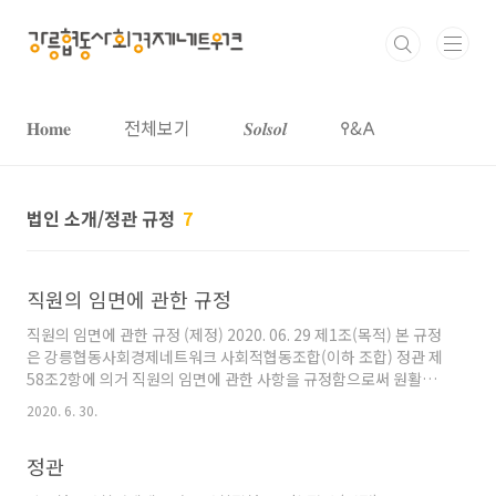
본문 바로가기
𝐇𝐨𝐦𝐞
전체보기
𝑺𝒐𝒍𝒔𝒐𝒍
𐌒&𐌀
법인 소개/정관 규정
7
직원의 임면에 관한 규정
직원의 임면에 관한 규정 (제정) 2020. 06. 29 제1조(목적) 본 규정
은 강릉협동사회경제네트워크 사회적협동조합(이하 조합) 정관 제
58조2항에 의거 직원의 임면에 관한 사항을 규정함으로써 원활한
조합의 운영과 효과적인 업무수행 및 활동가의 복리후생 향상을 목
2020. 6. 30.
적으로 한다. 제2조(적용범위) 본 규정은 법령 및 정관에서 정한 것
을 제외하고는 조합에 근무하는 모든 직원에게 적용한다. 제3조(직
정관
원의 정의) 조합의 직원이라 함은 조합의 업무수행을 위하여 채용된
자를 말하며 직원조합원과 비조합원 직원을 포함한다. 제4조(채용