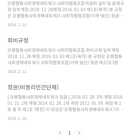
강릉협동사회경제네트워크 사회적협동조합위원회 설치 및 운영규
설치하고자 할 때에는 각 호의 서류를 구비하여 이사회에 제출하여
정 일부개정 2018. 11. 28제정 2016. 02. 03 제1조(목적) 본 규정
야 한다. 가. 설치목적 및 사유 나. 설치할 기관의 규정(안) 다. 조직
은 강릉협동사회경제네트워크 사회적협동조합(이하 법인) 정관 제
표 및 업무분장표 라. 중‧장기 및 ..
41조제8항제3호에 의거 사업의 원활한 수행을 위하여 필요한 위원
2016. 2. 12.
회 설치 및 운영에 관한 사항을 규정함을 목적으로 한다. 제2조(기
능) 이사회 산하의 조직으로 본 법인의 목적 달성에 기여한다. 제3
회비규정
조(위원회의 설치 및 의사) ① 본 법인은 원활한 사업수행을 위하여
필요한 위원회를 이사회의 결의로 설치 할 수 있다. ② 위원회는 전
강릉협동사회경제네트워크 사회적협동조합 회비규정 일부개정
문위원회와 분야별위원회로 구분하여 설치할 수 있다. ③ 위원회의
2018. 11. 28 제정 2016. 02. 03 제1조(목적) 본 규정은 강릉협동
구성은 3명 이상으로 하며, 위원회 의사는 재적위원 과반수 출석과
사회경제네트워크 사회적협동조합(이하 법인) 정관 제22조2항에
출석한 위원 과반수의 찬성으로 의결한다. 제4조(..
의거 운영에 필요한 경상비용을 충당하기 위한 회비, 부담금의 납부
2016. 2. 12.
에 관한 사항을 규정함을 목적으로 한다. 제2조(적용범위) 본 규정
은 본 법인의 조합원에게 적용한다. 제3조(회비의 종류) 본 규정에
정관(비영리민간단체)
서 회비는 다음과 같이 구분한다. 1. 법인(단체)조합원 회비 : 매월
정액으로 납부하는 회비를 말하며, 조합원의 연매출액 규모에 따라
| 강릉협동사회경제네트워크 정관 | 2018. 02. 28. 3차 개정 2016.
차등 부과하는 회비를 말한다 2. 자연인(개인)조합원 회비 : 본 법인
01. 21. 2차 개정 2014. 02. 28. 1차 개정 2012. 05. 09. 제정 제 1
의 목적에 찬동하고 참여하는 개인이 납부하는 회비를 말한다. 제4
장 총 칙 제1조 (명칭) 이 모임은‘강릉협동사회경제네트워크’(이하
조(회비납부액 기준) 회비 납부 기준은 다음..
‘네트워크’라 한다)라 한다. 제2조 (목적) 본 네트워크는 국내외 협
2016. 1. 26.
동조합운동의 전통과 가치를 지지⋅지향하며, 회원 상호간 신뢰에 기
반한 상부상조의 협동정신을 바탕으로 다양한 연대와 협력을 통해
1
사회적경제 블록을 구축하고, 지역경제 활성화와 사회통합에 기여