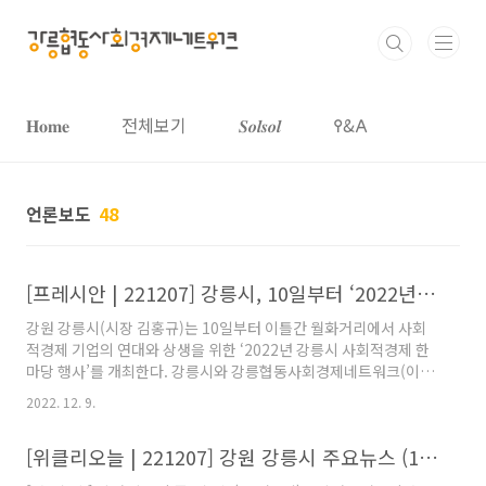
본문 바로가기
𝐇𝐨𝐦𝐞
전체보기
𝑺𝒐𝒍𝒔𝒐𝒍
𐌒&𐌀
언론보도
48
[프레시안 | 221207] 강릉시, 10일부터 ‘2022년 사회적경제 한마당’ 행사 개최
강원 강릉시(시장 김홍규)는 10일부터 이틀간 월화거리에서 사회
적경제 기업의 연대와 상생을 위한 ‘2022년 강릉시 사회적경제 한
마당 행사’를 개최한다. 강릉시와 강릉협동사회경제네트워크(이사
장 배재국)가 주관하는 이번 행사는 강릉시 사회적경제지원센터 및
2022. 12. 9.
사회적경제 10개 기업이 참여하여 다양한 제품과 서비스를 체험할
수 있는 자리를 마련한다. (이하생략) 강릉시, 10일부터 ‘2022년 사
[위클리오늘 | 221207] 강원 강릉시 주요뉴스 (12월 7일)
회적경제 한마당’ 행사 개최 (pressian.com) 강릉시, 10일부터
‘2022년 사회적경제 한마당’ 행사 개최 강원 강릉시(시장 김홍규)