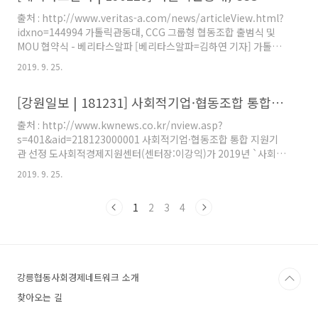
출처 : http://www.veritas-a.com/news/articleView.html?
idxno=144994 가톨릭관동대, CCG 그룹형 협동조합 출범식 및
MOU 협약식 - 베리타스알파 [베리타스알파=김하연 기자] 가톨릭
관동대학교 LINC+사업단은2월 21일(목) 요셉관 세미나실에서 지
2019. 9. 25.
역 내 협동조합 3곳을 연합하여 그룹형 협동... www.veritas-
a.com
[강원일보 | 181231] 사회적기업·협동조합 통합 지원기관 선정
출처 : http://www.kwnews.co.kr/nview.asp?
s=401&aid=218123000001 사회적기업·협동조합 통합 지원기
관 선정 도사회적경제지원센터(센터장:이강익)가 2019년 `사회적
기업·협동조합 통합지원사업' 수행기관으로 선정됐다.강원권역 사
2019. 9. 25.
회적기업·협동조합 통합지원기관은 도사회적경제지원센터를 비롯
해 도사회적기업협의회, 춘천사회적 www.kwnews.co.kr
1
2
3
4
강릉협동사회경제네트워크 소개
찾아오는 길