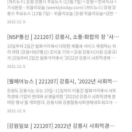
[카드뉴스] 강원 강릉시 주요뉴스 (12월 7일) < 강원 < 전국지사 <
는 10일부터 이틀간 월화거리에서 사회적경제 기업의 연대와 상생
기사본문 - 위클리오늘 (weeklytoday.com) [카드뉴스] 강원 강
을 위한 ‘2022년 강릉시 사회적경제 한마당 행사’를 개최한다. 강릉
릉시 주요뉴스 (12월 7일) - 위클리오늘 [강원 위클리오늘=김현주
시와 강릉협동사회... www.pressian..
기자] ㈜위클리오늘신문사는 강릉시의 주요뉴스를 이미지와 텍스
2022. 12. 9.
트로 재구성해 가독성과 전파력을 높이고자 한다.이는 독자들이 관
심있는 소식을 웹사이트에서 찾아 www.weeklytoday.com
[NSP통신 | 221207] 강릉시, 소통·화합의 장 ‘사회적경제 한마당 행사’ 연다
10일부터 2일간 월화거리에서 다양한 제품과 서비스 체험하는 자
리 마련 (강원=NSP통신) 조이호 기자 = 강원 강릉시(시장 김홍규)
가 10일부터 2일간 월화거리에서 ‘2022년 강릉시 사회적경제 한마
당 행사’를 개최한다. 시와 강릉협동사회경제네트워크(이사장 배재
2022. 12. 9.
국)가 주관하는 이번 행사는 사회적경제지원센터 및 사회적경제 10
개 기업이 참여해 다양한 제품과 서비스를 체험할 수 있는 자리를
[웰페어뉴스 | 221207] 강릉시, '2022년 사회적경제 한마당' 개최
마련한다. (이하 생략) 강릉시, 소통·화합의 장 ‘사회적경제 한마당
행사’ 연다(정치/사회)-NSP통신 (nspna.com) 강릉시, 소통·화
강원도 강릉시는 오는 10일~11일까지 이틀간 월화거리에서 사회
합의 장 ‘사회적경제 한마당 행사’ 연다(정치/사회) - NSP통신 강원
적경제 기업의 연대와 상생을위한 ‘2022년 강릉시 사회적경제 한
강릉시(시장 김홍규)가 10일부터 2일간 월화거리에서 ‘2022년 강
마당 행사’를 개최한다. 강릉시와 강릉협동사회경제네트워크가 주
릉시 사회적경제 한마당 행사’를 개최..
관하는 이번 행사는, 강릉시 사회적경제지원센터와 사회적경제 10
2022. 12. 9.
개 기업이 참여해 다양한 제품과 서비스를 체험할 수 있는 자리를
마련한다. (이하생략) 출처 : 웰페어뉴스
[강원일보 | 221207] 2022년 강릉시 사회적경제 한마당 행사
(http://www.welfarenews.net) 강릉시, '2022년 사회적경제
한마당 행사' 개최 < 강원 < 지역네트워크 < 기사본문 - 웰페어뉴스