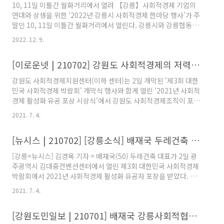
10, 11일 이틀간 월화거리에서 열려 【강릉】사회적경제 기업의
(welfarenews.net) 강릉시, '2022년 사회적경제 한마당 행사' 개
연대와 상생을 위한 ‘2022년 강릉시 사회적경제 한마당 행사’가 주
최 - 웰페어뉴스 강원도 강릉시는 오는 10일~11일까지 이틀간 월
말인 10, 11일 이틀간 월화거리에서 열린다. 강릉시와 강릉협동사
화거리에서 사회적경제 기업의 연대와 상생을위한 ‘202..
회경제네트워크가 주관하는 이번 행사는 강릉시 사회적경제지원센
2022. 12. 9.
터 및 사회적경제 10개 기업이 참여하여 다양한 제품과 서비스를
체험할 수 있는 자리를 마련한다. (이하 생략) 2022년 강릉시 사회
[이로운넷 | 210702] 강원도 사회적경제의 저력, 광주 사회적경제 박람회에서 드러났다
적경제 한마당 행사 - 강원일보 (kwnews.co.kr) 2022년 강릉시
사회적경제 한마당 행사 【강릉】사회적경제 기업의 연대와 상생
강원도 사회적경제지원센터(이하 센터)는 2일 개막된 '제3회 대한
을 위한 ‘2022년 강릉시 사회적경제 한마당 행사’가 주말인 10, 11
민국 사회적경제 박람회' 개막식 행사와 함게 열린 ‘2021년 사회적
일 이틀간 월화거리에서 열린다.강릉시와 강릉협동사회경제네트워
경제 활성화 유공 포상 시상식’에서 강원도 사회적경제조직이 포장
크가 주관하... www.kwnews.co.kr
1명, 대통령 표창 3명(개소)을 강원도 사회적경제 조직이 수여 받았
2021. 7. 4.
다고 밝혔다. 포장 수상자로 선정된 배재국 유한회사 두레건축 대표
이사장은 △강원도 사회적경제위원회 위원장 △(사)강원사회적경
[뉴시스 | 210702] [강릉소식] 배재국 두레건축 대표 정부포장 받아 등
제연대 공동대표 △(유)두레건축 대표이사 △강릉협동사회경제네
트워크사회적협동조합 이사장을 역임하고 있다. 강원도 사회적경
[강릉=뉴시스] 김경목 기자 = 배재국(50) 두레건축 대표가 2일 광
제 활성화를 위해 다양한 교류와 협력으로 지역사회 공동체 활성화
주광역시 김대중컨벤션센터에서 열린 제3회 대한민국 사회적경제
에 크게 이바지한 점이 높은 평가를 받아 수상의 영광을 안게 됐다.
박람회에서 2021년 사회적경제 활성화 유공자 포장을 받았다. 배
(이하 생략) 출처 : 이로운넷 https://www.eroun.net/n..
대표는 유한회사 두레건축을 2007년 창립, 자활기업 인증을 받고
2021. 7. 4.
2008년 고용노동부 사회적기업으로 인증받으면서 취약계층을 위
한 주택에너지 효율화 사업과 집수리 사업, 저소득층·주거취약계층
[강원도민일보 | 210701] 배재국 강릉사회적협동조합 이사장 사회적경제 활성화 포장 수상
에 보금자리를 살펴주는 주거복지 서비스를 제공하는 활동을 해 왔