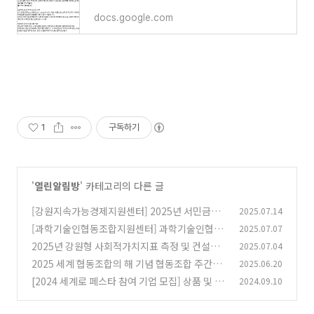
docs.google.com
1
구독하기
'
열린알림방
' 카테고리의 다른 글
[강원지속가능경제지원센터] 2025년 서민금융
2025.07.14
생활지원사업 「강원상승SE 융자사업」 신청기
[과학기술인협동조합지원센터] 과학기술인협동
2025.07.07
업 2차 모집 안내
조합 설립 및 경영교육(심화과정)
(1)
2025년 강원형 사회적가치지표 측정 및 컨설팅
2025.07.04
(1)
사업 3차 모집공고
2025 세계 협동조합의 해 기념 협동조합 주간행
2025.06.20
(1)
사(7/3 코엑스마곡)
[2024 세계로 페스타 참여 기업 모집] 상품 및 체
2024.09.10
(0)
험 판매, 홍보 부스 모집합니다.
(0)