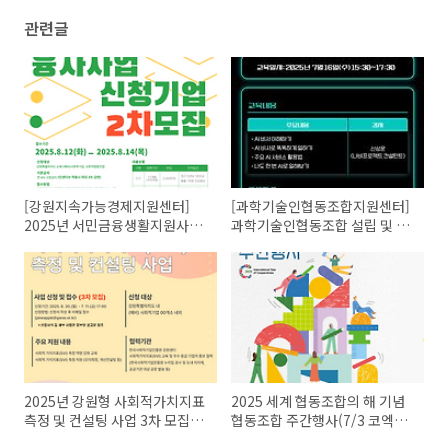
관련글
[강원지속가능경제지원센터]
[과학기술인협동조합지원센터]
2025년 서민금융생활지원사업
과학기술인협동조합 설립 및 경
「강원상승SE 융자사업」 신청
영교육(심화과정)
기업 2차 모집 안내
2025년 강원형 사회적가치지표
2025 세계 협동조합의 해 기념
측정 및 컨설팅 사업 3차 모집공
협동조합 주간행사(7/3 코엑스
고
마곡)