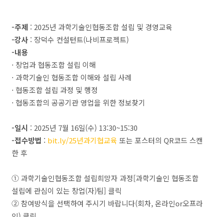
-주제
: 2025년 과학기술인협동조합 설립 및 경영교육
-강사
: 장덕수 컨설턴트(나비프로젝트)
-내용
· 창업과 협동조합 설립 이해
· 과학기술인 협동조합 이해와 설립 사례
· 협동조합 설립 과정 및 행정
· 협동조합의 공공기관 영업을 위한 정보찾기
-일시
: 2025년 7월 16일(수) 13:30~15:30
-접수방법
:
bit.ly/25년과기협교육
또는 포스터의 QR코드 스캔
한 후
① 과학기술인협동조합 설립희망자 과정[과학기술인 협동조합
설립에 관심이 있는 창업(자)팀] 클릭
② 참여방식을 선택하여 주시기 바랍니다(회차, 온라인or오프라
인) 클릭