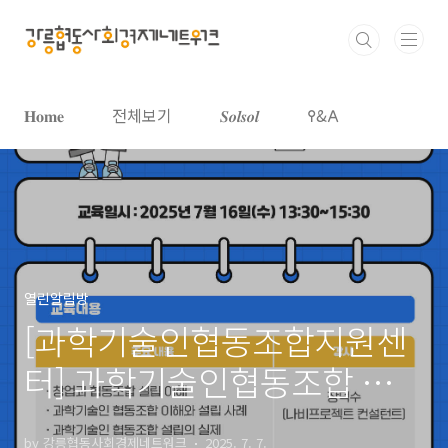
본문 바로가기
𝐇𝐨𝐦𝐞
전체보기
𝑺𝒐𝒍𝒔𝒐𝒍
𐌒&𐌀
열린알림방
[과학기술인협동조합지원센
터] 과학기술인협동조합 설립
및 경영교육(설립자 기초과
by 강릉협동사회경제네트워크
2025. 7. 7.