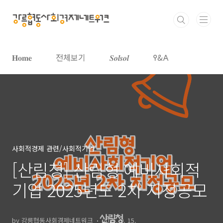
본문 바로가기
𝐇𝐨𝐦𝐞
전체보기
𝑺𝒐𝒍𝒔𝒐𝒍
𐌒&𐌀
사회적경제 관련/사회적기업
[산림청] 산림형 예비사회적
기업 2025년도 2차 지정공모
by 강릉협동사회경제네트워크
2025. 9. 15.