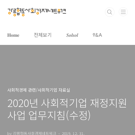
본문 바로가기
𝐇𝐨𝐦𝐞
전체보기
𝑺𝒐𝒍𝒔𝒐𝒍
𐌒&𐌀
사회적경제 관련/사회적기업 자료실
2020년 사회적기업 재정지원
사업 업무지침(수정)
by 강릉협동사회경제네트워크
2019. 12. 31.