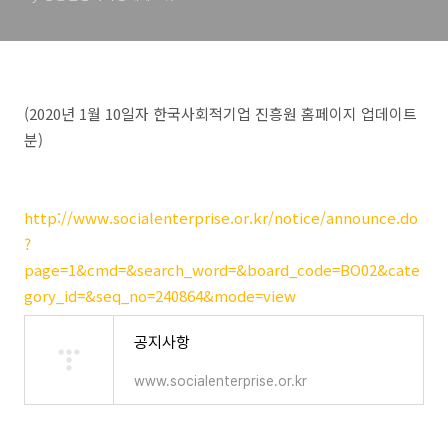
(2020년 1월 10일자 한국사회적기업 진흥원 홈페이지 업데이트
분)
http://www.socialenterprise.or.kr/notice/announce.do
?
page=1&cmd=&search_word=&board_code=BO02&cate
gory_id=&seq_no=240864&mode=view
공지사항
www.socialenterprise.or.kr