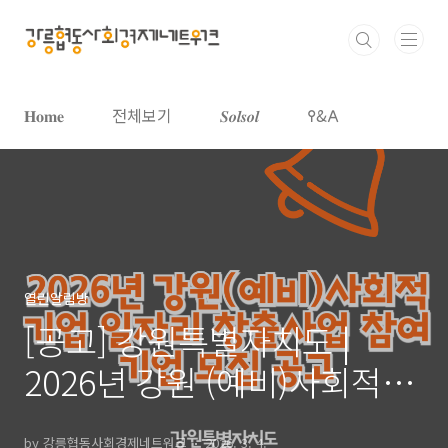
본문 바로가기
𝐇𝐨𝐦𝐞
전체보기
𝑺𝒐𝒍𝒔𝒐𝒍
𐌒&𐌀
열린알림방
[공고] 강원특별자치도 |
2026년 강원 (예비)사회적기
업 일자리 창출사업 참여기업
by 강릉협동사회경제네트워크
2026. 3. 4.