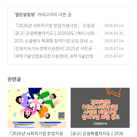
'
열린알림방
' 카테고리의 다른 글
「2026년 사회적기업 창업지원사업」 강원권역
2026.05.14
창업팀 모집 공고(4.30.(목) ~ 5.27.(수) 17:00)
[공고] 강원특별자치도 | 2026년도 (예비)사회적
2026.01.31
기업 시설비 지원사업 참여기업 모집 공고
(0)
2025 소셜벤더 특화형 참여기업 모집 안내
2025.07.14
(0)
(0)
[강원지속가능경제지원센터] 2025년 서민금융
2025.07.14
생활지원사업 「강원상승SE 융자사업」 신청기
[과학기술인협동조합지원센터] 과학기술인협동
2025.07.07
업 2차 모집 안내
조합 설립 및 경영교육(심화과정)
(1)
(1)
관련글
「2026년 사회적기업 창업지원
[공고] 강원특별자치도 | 2026