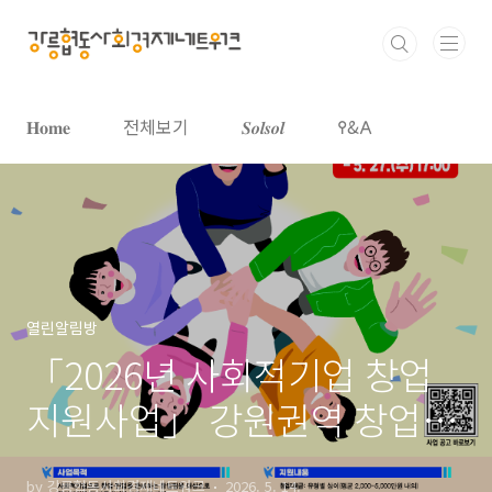
본문 바로가기
𝐇𝐨𝐦𝐞
전체보기
𝑺𝒐𝒍𝒔𝒐𝒍
𐌒&𐌀
열린알림방
「2026년 사회적기업 창업
지원사업」 강원권역 창업팀
모집 공고(4.30.(목) ~ 5.27.
by 강릉협동사회경제네트워크
2026. 5. 14.