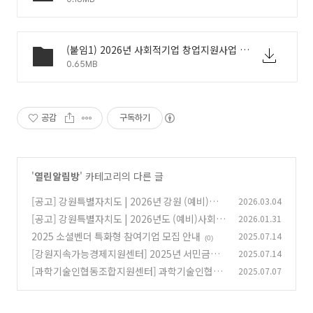
(붙임1) 2026년 사회적기업 창업지원사업 강원권역 창업팀 모집 공고문.pdf
0.65MB
공감
구독하기
'
열린알림방
' 카테고리의 다른 글
[공고] 강원특별자치도 | 2026년 강원 (예비)사
2026.03.04
회적기업 일자리 창출사업 참여기업 모집 공고
[공고] 강원특별자치도 | 2026년도 (예비)사회적
2026.01.31
기업 시설비 지원사업 참여기업 모집 공고
(0)
2025 소셜벤더 특화형 참여기업 모집 안내
2025.07.14
(0)
(0)
[강원지속가능경제지원센터] 2025년 서민금융
2025.07.14
생활지원사업 「강원상승SE 융자사업」 신청기
[과학기술인협동조합지원센터] 과학기술인협동
2025.07.07
업 2차 모집 안내
조합 설립 및 경영교육(심화과정)
(1)
(1)