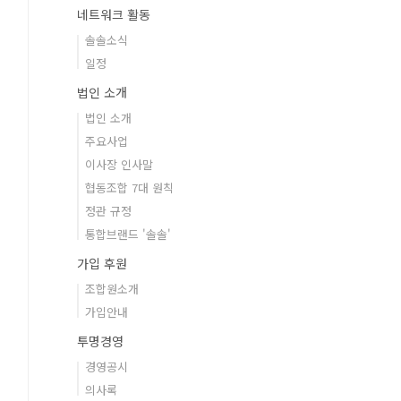
네트워크 활동
솔솔소식
일정
법인 소개
법인 소개
주요사업
이사장 인사말
협동조합 7대 원칙
정관 규정
통합브랜드 '솔솔'
가입 후원
조합원소개
가입안내
투명경영
경영공시
의사록