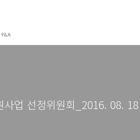
𐌒&𐌀
업 선정위원회_2016. 08. 18