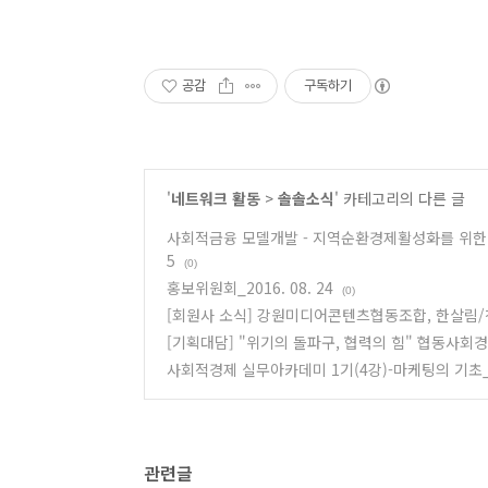
공감
구독하기
'
네트워크 활동
>
솔솔소식
' 카테고리의 다른 글
사회적금융 모델개발 - 지역순환경제활성화를 위한 사회
5
(0)
홍보위원회_2016. 08. 24
(0)
[회원사 소식] 강원미디어콘텐츠협동조합, 한살림
[기획대담] "위기의 돌파구, 협력의 힘" 협동사회
사회적경제 실무아카데미 1기(4강)-마케팅의 기초_201
관련글