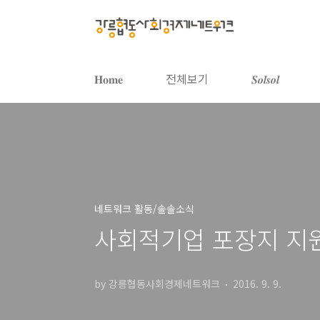
본문 바로가기
𝐇𝐨𝐦𝐞
전체보기
𝑺𝒐𝒍𝒔𝒐𝒍
네트워크 활동/솔솔소식
사회적기업 포장지 지원사
by 강릉협동사회경제네트워크
2016. 9. 9.