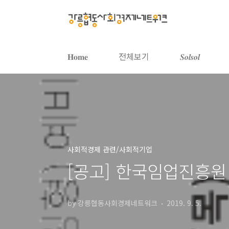
본문 바로가기
𝐇𝐨𝐦𝐞
전체보기
𝑺𝒐𝒍𝒔𝒐𝒍
사회적경제 관련/사회적기업
[공고] 한국임업진흥원 
by 강릉협동사회경제네트워크
2019. 9. 5.