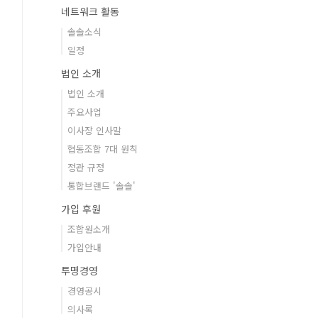
네트워크 활동
솔솔소식
일정
법인 소개
법인 소개
주요사업
이사장 인사말
협동조합 7대 원칙
정관 규정
통합브랜드 '솔솔'
가입 후원
조합원소개
가입안내
투명경영
경영공시
의사록