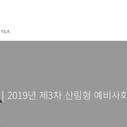
𐌒&𐌀
| 2019년 제3차 산림형 예비