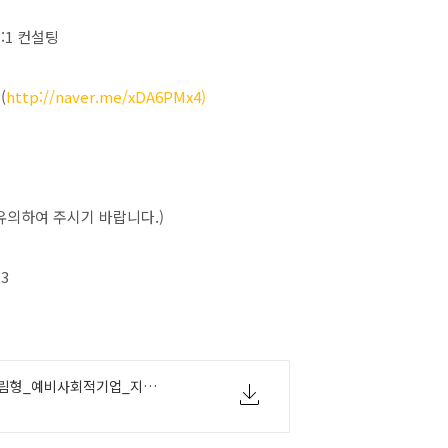
:1 컨설팅
(
http://naver.me/xDA6PMx4)
 유의하여 주시기 바랍니다.)
3
2019년_제3차_산림형_예비사회적기업_지정_모집_공고.hwp