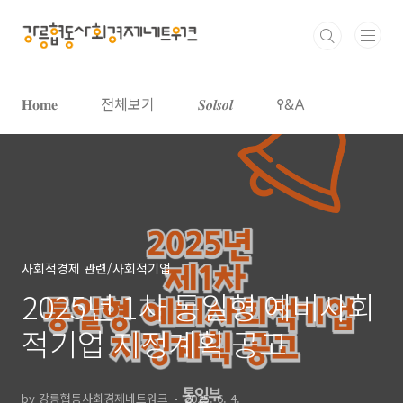
본문 바로가기
𝐇𝐨𝐦𝐞
전체보기
𝑺𝒐𝒍𝒔𝒐𝒍
𐌒&𐌀
사회적경제 관련/사회적기업
2025년 1차 통일형 예비사회
적기업 지정계획 공고
by 강릉협동사회경제네트워크
2025. 6. 4.