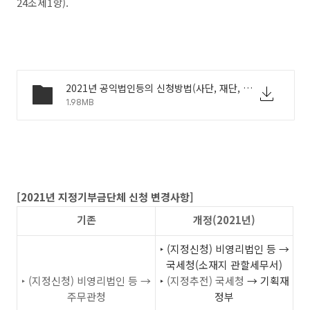
24조제1항).
2021년 공익법인등의 신청방법(사단, 재단, 사회적협동조합, 공공기관, 비영리외국법인).hwp
1.98MB
[2021년 지정기부금단체 신청 변경사항]
기존
개정(2021년)
‣
(지정신청) 비영리법인 등 →
국세청(소재지 관할세무서)
‣
(지정신청) 비영리법인 등 →
‣
(지정추전) 국세청
→ 기획재
주무관청
정부