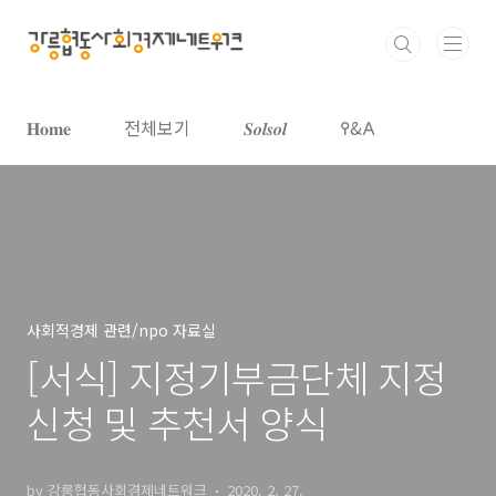
본문 바로가기
𝐇𝐨𝐦𝐞
전체보기
𝑺𝒐𝒍𝒔𝒐𝒍
𐌒&𐌀
사회적경제 관련/npo 자료실
[서식] 지정기부금단체 지정
신청 및 추천서 양식
by 강릉협동사회경제네트워크
2020. 2. 27.