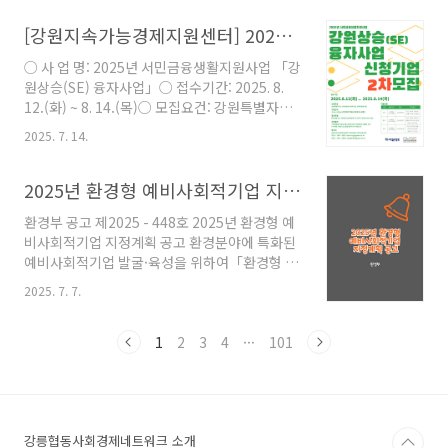
적기업 제품 20개 선정- 공공기관 기념품 8종 키
da..
트 제작- 패키지 개선 및 공공납품 지원- 플랫폼
[강원지속가능경제지원센터] 2025년 서민금융생활지원사업 「강원상승SE 융자사업」 신청기업 2차 모집 안내
입점 및 유통관리
○ 사 업 명: 2025년 서민금융생활지원사업 「강
원상승(SE) 융자사업」○ 접수기간: 2025. 8.
12.(화) ~ 8. 14.(목)○ 모집요건: 강원특별자치
도내 (예비)사회적기업, 사회적협동조합○ 대출
2025. 7. 14.
상품: 단기(2천만원 한도), 중기(5천만원 한도),
장기(1억원 한도)○ 접수방법: 우편 또는 방문접
수○ 문 의 처: 강원지속가능경제지원센터 기업
2025년 환경형 예비사회적기업 지정계획 공고
지원팀 사회적금융 담당 033-749-3951, 5 ※
환경부 공고 제2025 - 448호 2025년 환경형 예
자세한 내용은 붙임 문서를 확인하여 주시기 바
비사회적기업 지정계획 공고 환경분야에 특화된
랍니다.
예비사회적기업 발굴·육성을 위하여「환경형 예
비사회적기업 지정제도 및 사회적기업 인증추천
2025. 7. 7.
제도 운영지침(2025.6, 환경부)」,「2025년도
사회적기업 인증 업무지침(2025.1, 고용노동
부)」에 따라 2025년 환경형 예비사회적기업 지
1
2
3
4
···
101
정계획을 다음과 같이 공고합니다. 2025. 6. 30.
환경부장관
https://www.seis.or.kr/home/sub.do?
menukey=7137&mode=view&dsgn_pbofr_sn=8264
강릉협동사회경제네트워크 소개
사업신청 > 사회적기업 인증·지정 > 인·지정 공