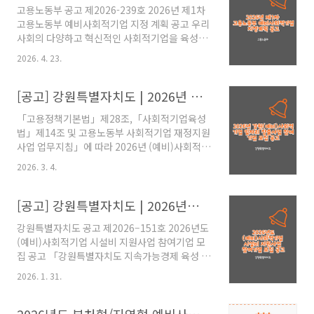
고용노동부 공고 제2026-239호 2026년 제1차
고용노동부 예비사회적기업 지정 계획 공고 우리
사회의 다양하고 혁신적인 사회적기업을 육성하
기 위한 고용노동부 예비사회적기업 지정 계획을
2026. 4. 23.
다음과 같이 공고합니다.2026. 4. 23.고용노동부
장관 https://www.seis.or.kr/subPage.do?
menuId=50100&mode=view&bIdx=10912&bsIdx=10002
[공고] 강원특별자치도 | 2026년 강원 (예비)사회적기업 일자리 창출사업 참여기업 모집 공고
한국사회적기업포털 www.seis.or.kr
「고용정책기본법」제28조,「사회적기업육성
법」제14조 및 고용노동부 사회적기업 재정지원
사업 업무지침」에 따라 2026년 (예비)사회적기
업 일자리 창출사업참여기업을 다음과 같이 모집
2026. 3. 4.
합니다.2026. 3. 4.강원특별자치도지사
https://state.gwd.go.kr/portal/bulletin/notification?
articleSeq=268530 강원특별자치도청 - 새로
[공고] 강원특별자치도 | 2026년도 (예비)사회적기업 시설비 지원사업 참여기업 모집 공고
운 강원! 특별 자치시대! state.gwd.go.kr
강원특별자치도 공고 제2026–151호 2026년도
(예비)사회적기업 시설비 지원사업 참여기업 모
집 공고 「강원특별자치도 지속가능경제 육성 지
원에 관한 조례」 제9조 제3항의 규정에 따라,
2026. 1. 31.
2026년 (예비)사회적기업 시설비 지원사업 참여
기업 모집을 다음과 같이 공고합니다. 2026. 1.
28. 강원특별자치도지사
2026년도 부처형/지역형 예비사회적기업 공고 일정