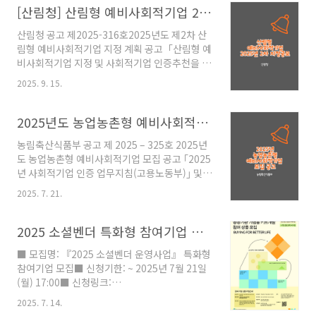
성을 위해 강원특별자치도 예비사회적기업 지정
[산림청] 산림형 예비사회적기업 2025년도 2차 지정공모
계획을 다음과 같이 공고합니다. 2025. 9. 22. 강
산림청 공고 제2025-316호2025년도 제2차 산
원특별자치도지사
림형 예비사회적기업 지정 계획 공고「산림형 예
https://www.seis.or.kr/subPage.do?
비사회적기업 지정 및 사회적기업 인증추천을 위
menuId=30100&tabId=certPageView&dsgnPbofrSn=8282
한 운영지침」('25.2.24.)에 의거하여 2025년도
한국사회적기업포털 www.seis.or.kr
2025. 9. 15.
제1차 산림형 예비사회적기업 지정계획을 다음
과 같이 공고합니다.ㅇ 접수기간 : 2025. 9. 5. ~
9. 26. 18:00까지ㅇ 접수방법 : 온라인 접수(사회
2025년도 농업농촌형 예비사회적기업 모집 공고
적기업 통합사업관리시스템 www.seis.or.kr)
농림축산식품부 공고 제 2025 – 325호 2025년
ㅇ 문의처- 산림청 안전보건일자리팀(☎042-
도 농업농촌형 예비사회적기업 모집 공고 ｢2025
481-1855)- 한국사회적기업진흥원 성장지원센
년 사회적기업 인증 업무지침(고용노동부)｣ 및
터(☎ 1551-2024), 한국사회적기업진흥원(☎
｢농업농촌형 예비사회적기업 운영지침｣에 따라
1661-4006)붙임 2025년 제2차 산림형 예비사
2025. 7. 21.
2025년도 농업·농촌형 예비사회적기업 지정 계
회적기업 지정 공고문 1부. 끝.
획을 다음과 같이 공고합니다. 2025년 7월 21일
https://www.seis.or.kr/subPage.do?
농 림 축 산 식 품 부 장 관
2025 소셜벤더 특화형 참여기업 모집 안내
men..
https://www.seis.or.kr/home/sub.do?
■ 모집명: 『2025 소셜벤더 운영사업』 특화형
menukey=7137&mode=view&dsgn_pbofr_sn=8266
참여기업 모집■ 신청기한: ~ 2025년 7월 21일
사업신청 > 사회적기업 인증·지정 > 인·지정 공
(월) 17:00■ 신청링크:
고" data-og-description="아래 복사하기를
https://bit.ly/sv25_apply■ 상세 안내:
누르신 후 원하는 곳에 Ctrl+V를 눌러 붙여넣기
2025. 7. 14.
https://bit.ly/sv25_guide■ 주요내용:- 사회
하세요." data-og-host="www.seis.or.kr"