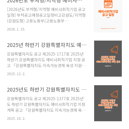
https://state.gwd.go.kr/portal/bulletin/notification?
[2026년도 부처형/지역형 예비사회적기업 공고
articleSeq=267801 강원특별자치도청 - 새로
일정] 부처공고예정공고일정비고강원도/지역형
운 강원! 특별 자치시대! state.gwd.go.kr
(강원도형) 고용노동부(고용노동부
형)2026/04/232026/05/04 ~ 2026/05/227
2026. 1. 25.
월 발표예정농림축산식품부(농업농촌형) 통일부
(통일형)2026/06/012026/06/01 ~
2026/06/157월 발표예정국가유산청(국가유산
2025년 하반기 강원특별자치도 예비사회적기업 지정 공고
형)2026/04/142026/04/15 ~ 2026/05/067
강원특별자치도 공고 제2025-1717호 2025년
월 발표예정환경부(환경형) 성평등가족부(성평
하반기 강원특별자치도 예비사회적기업 지정 공
등가족형)2026/05/132026/05/13 ~
고 「강원특별자치도 지속가능경제 육성 지원에
2026/06/017월 발표예정산림청(산림
관한 조례」 제14조 및 같은 조례 시행규칙 제3
형)2026/04/132026/04/13 ~ 2026/04/306
2025. 12. 2.
조에 따라 2025년 하반기 강원특별자치도형 예
월 발표예정보건복지부(보건복지
비사회적기업 지정을 아래와 같이 공고합니다.
형)2026/06/112026/06/11 ~ 2026/07/1010
2025. 11. 27.강 원 특 별 자 치 도 지 사
2025년도 하반기 강원특별자치도 예비사회적기업 지정계획 공고
월 발표예정문화..
https://state.gwd.go.kr/portal/bulletin/notification?
강원특별자치도 공고 제2025-1377호 2025년
pageIndex=1&recordCountPerPage=15&mode=&firstYN=N&art
도 하반기 강원특별자치도 예비사회적기업 지정
12-02&searchToDate=2025-12-
계획 공고 「강원특별자치도 지속가능경제 육성
02&searchCondition=TITLE&searchKeywo..
지원에 관한 조례」제14조 및 고용노동부
2025. 10. 2.
「2025년 사회적기업 인증 업무지침(고용노동
부)」에 따라 지역사회의 다양한 사회적기업 육