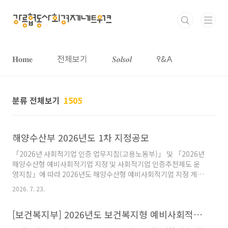
본문 바로가기
𝐇𝐨𝐦𝐞
전체보기
𝑺𝒐𝒍𝒔𝒐𝒍
𐌒&𐌀
분류 전체보기
1505
해양수산부 2026년도 1차 지정공모
「2026년 사회적기업 인증 업무지침(고용노동부)」 및 「2026년
해양수산형 예비사회적기업 지정 및 사회적기업 인증추천제도 운
영지침」에 따라 2026년도 해양수산형 예비사회적기업 지정 계획
을 다음과 같이 공고합니다.
2026. 7. 23.
https://www.seis.or.kr/subPage.do?menuId=30100 한국
사회적기업포털 www.seis.or.kr
[보건복지부] 2026년도 보건복지형 예비사회적기업 모집 공고